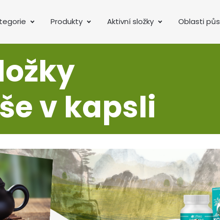
tegorie
Produkty
Aktivní složky
Oblasti pů
složky
e v kapsli