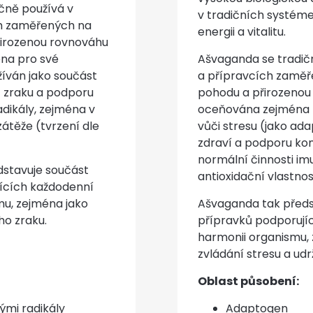
čně používá v
v tradičních systém
ch zaměřených na
energii a vitalitu.
řirozenou rovnováhu
na pro své
Ašvaganda se tradič
užíván jako součást
a přípravcích zaměř
 zraku a podporu
pohodu a přirozenou
dikály, zejména v
oceňována zejména p
átěže (tvrzení dle
vůči stresu (jako a
zdraví a podporu kon
normální činnosti i
dstavuje součást
antioxidační vlastnos
jících každodenní
mu, zejména jako
Ašvaganda tak předs
ho zraku.
přípravků podporují
harmonii organismu,
zvládání stresu a udrž
Oblast působení:
ými radikály
Adaptogen