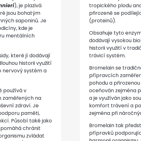
nieri
), je plazivá
tropického plodu an
teré jsou bohatým
přirozeně se podílejí
nných saponinů. Je
(proteinů).
dicíny, kde je
Obsahuje tyto enzym
ru mentálních
dodávají vysokou biol
historii využití v tr
dy, které jí dodávají
trávicí systém.
louhou historii využití
Bromelain se tradičn
o nervový systém a
přípravcích zaměřen
pohodu a přirozenou
ě používá v
oceňován zejména pro
ch zaměřených na
a je využíván jako s
ševní zdraví. Je
komfort trávení a p
podporu paměti,
zejména při náročný
kcí. Působí také jako
Bromelain tak předst
ž pomáhá chránit
přípravků podporují
 organismu zvládat
harmonii organismu, 