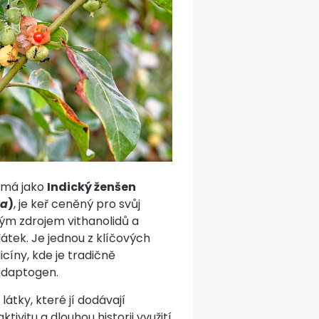
námá jako
Indický ženšen
ra
)
, je keř ceněný pro svůj
tým zdrojem vithanolidů a
látek. Je jednou z klíčových
cíny, kde je tradičně
 adaptogen.
átky, které jí dodávají
tivitu a dlouhou historii využití