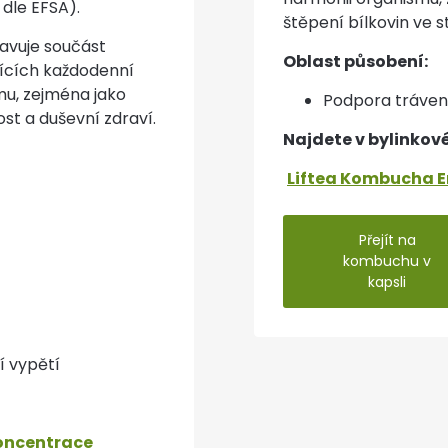
 dle EFSA).
štěpení bílkovin ve s
avuje součást
Oblast působení:
jících každodenní
mu, zejména jako
Podpora tráven
t a duševní zdraví.
Najdete v bylinkov
Liftea Kombucha 
Přejít na
kombuchu v
kapsli
í vypětí
oncentrace