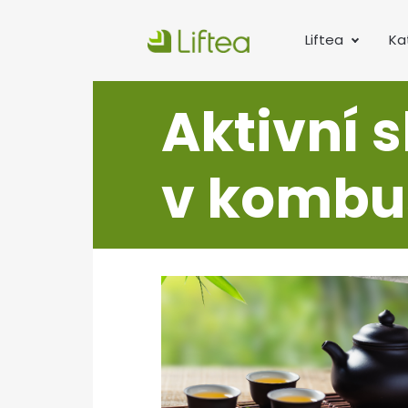
Liftea
Ka
Aktivní 
v kombuš