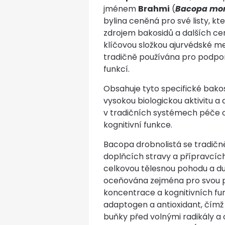
jménem
Brahmi
(
Bacopa mon
bylina ceněná pro své listy, k
zdrojem bakosidů a dalších ce
klíčovou složkou ajurvédské me
tradičně používána pro podpo
funkcí.
Obsahuje tyto specifické bakosi
vysokou biologickou aktivitu a d
v tradičních systémech péče 
kognitivní funkce.
Bacopa drobnolistá se tradičn
doplňcích stravy a přípravcí
celkovou tělesnou pohodu a du
oceňována zejména pro svou 
koncentrace a kognitivních fun
adaptogen a antioxidant, čím
buňky před volnými radikály a