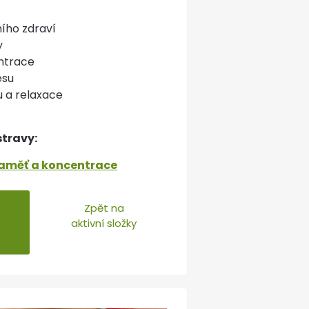
ího zdraví
y
ntrace
esu
 a relaxace
stravy:
aměť a koncentrace
Zpět na
aktivní složky