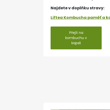
Najdete v doplňku stravy:
Liftea Kombucha paměť a k
Přejít na
kombuchu v
kapsli