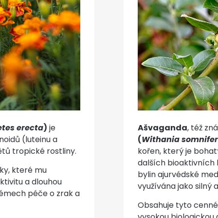
tes erecta
)
je
Ašvaganda
, též z
noidů (luteinu a
(
Withania somnife
tů tropické rostliny.
kořen, který je boha
dalších bioaktivních 
ky, které mu
bylin ajurvédské medi
ktivitu a dlouhou
využívána jako silný
ystémech péče o zrak a
Obsahuje tyto cenné l
vysokou biologickou ak