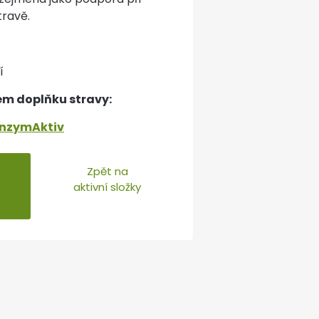
travě.
í
ém doplňku stravy:
EnzymAktiv
Zpět na
aktivní složky