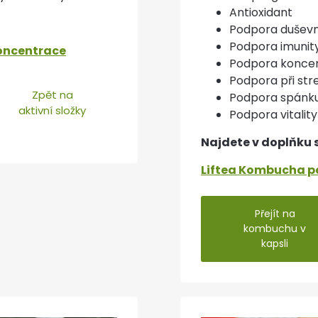
Antioxidant
Podpora duševn
Podpora imunit
oncentrace
Podpora konce
Podpora při str
Zpět na
Podpora spánku
aktivní složky
Podpora vitality
Najdete v doplňku 
Liftea Kombucha p
Přejít na
kombuchu v
kapsli