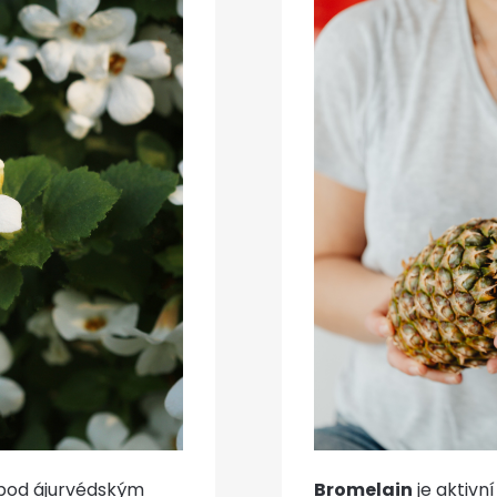
pod ájurvédským
Bromelain
je aktivn