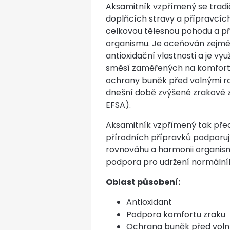
Aksamitník vzpřímený se tradi
doplňcích stravy a přípravcí
celkovou tělesnou pohodu a p
organismu. Je oceňován zejmé
antioxidační vlastnosti a je vy
směsí zaměřených na komfort
ochrany buněk před volnými ra
dnešní době zvýšené zrakové z
EFSA).
Aksamitník vzpřímený tak pře
přírodních přípravků podporu
rovnováhu a harmonii organis
podpora pro udržení normální
Oblast působení:
Antioxidant
Podpora komfortu zraku
Ochrana buněk před voln