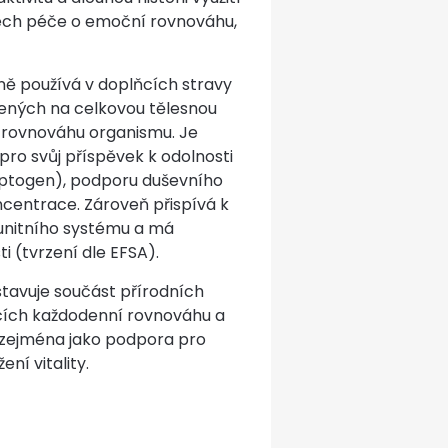
ech péče o emoční rovnováhu,
ně používá v doplňcích stravy
ených na celkovou tělesnou
 rovnováhu organismu. Je
ro svůj příspěvek k odolnosti
daptogen), podporu duševního
centrace. Zároveň přispívá k
munitního systému a má
ti (tvrzení dle EFSA).
tavuje součást přírodních
cích každodenní rovnováhu a
 zejména jako podpora pro
ení vitality.