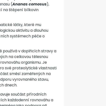
anasu (
Ananas comosus
),
cí na štěpení bílkovin
atické látky, které mu
ogickou aktivitu a dlouhou
adičních systémech péče o
ě používá v doplňcích stravy a
ých na celkovou tělesnou
 rovnováhu organismu. Je
 své proteolytické vlastnosti
oučást směsí zaměřených na
odporu vyrovnaného stavu,
ch dnech.
avuje součást přírodních
cích každodenní rovnováhu a
zejména jako podpora při