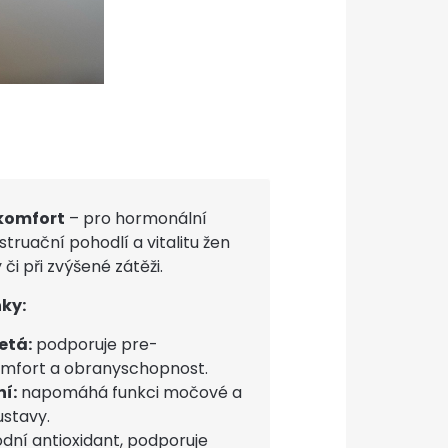
 komfort
– pro hormonální
ruační pohodlí a vitalitu žen
i při zvýšené zátěži.
nky:
etá:
podporuje pre-
mfort a obranyschopnost.
í:
napomáhá funkci močové a
stavy.
dní antioxidant, podporuje