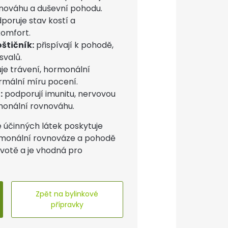
nováhu a duševní pohodu.
poruje stav kostí a
omfort.
oštičník:
přispívají k pohodě,
svalů.
e trávení, hormonální
rmální míru pocení.
:
podporují imunitu, nervovou
monální rovnováhu.
 účinných látek poskytuje
rmonální rovnováze a pohodě
votě a je vhodná pro
Zpět na bylinkové
přípravky