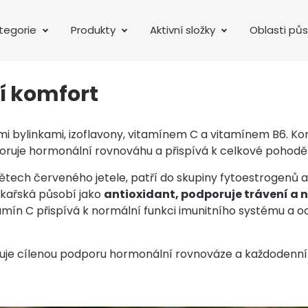
tegorie
Produkty
Aktivní složky
Oblasti pů
í komfort
mi bylinkami, izoflavony, vitamínem C a vitamínem B6. Ko
ruje hormonální rovnováhu a přispívá k celkové pohodě ž
ětech červeného jetele, patří do skupiny fytoestrogenů 
lékařská působí jako
antioxidant, podporuje trávení 
mín C přispívá k normální funkci imunitního systému a 
uje cílenou podporu hormonální rovnováze a každodenní 