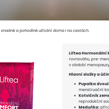
 snadné a pohodlné užívání doma i na cestách.
Liftea Hormonální
rovnováhu, pre-menst
v období menopauzy č
Hlavní složky a úči
Pupalka dvoul
menstruační ko
Kotvičník zemn
reprodukční sou
Meduňka:
příro