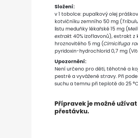
Složení:
v 1 tobolce: pupalkový olej práško
kotvičníku zemního 50 mg (
Tribulu
listu meduňky lékařské 15 mg (
Meli
extrak
t 40% izoflavonů), extrakt 
hroznovitého 5 mg (
Cimicifuga r
pyridoxin-hydrochlorid 0,7 mg (Vi
Upozornění:
Není určeno pro děti, těhotné a k
pestré a vyvážené stravy. Při pode
suchu a temnu při teplotě do 25 °
Přípravek je možné užívat
přestávku.