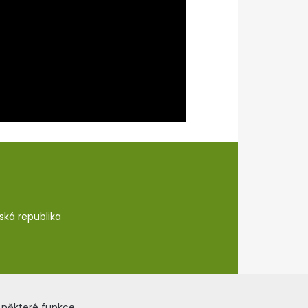
eská republika
 některé funkce.