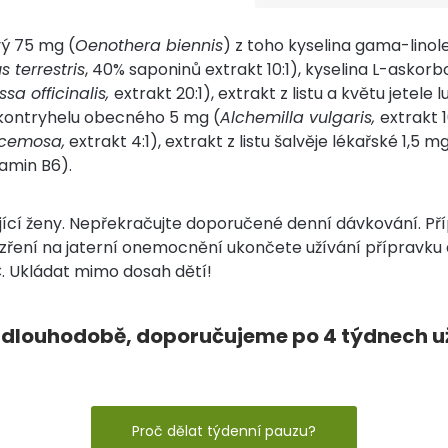
vý 75 mg (
Oenothera biennis
) z toho kyselina gama-linol
s terrestris
, 40% saponinů extrakt 10:1), kyselina L-askor
ssa officinalis,
extrakt 20:1), extrakt z listu a květu jetele 
z kontryhelu obecného 5 mg (
Alchemilla vulgaris,
extrakt 1
acemosa,
extrakt 4:1), extrakt z listu šalvěje lékařské 1,5 mg
tamin B6).
ojící ženy. Nepřekračujte doporučené denní dávkování. Př
zření na jaterní onemocnění ukončete užívání přípravku a
C. Ukládat mimo dosah dětí!
 dlouhodobě, doporučujeme po 4 týdnech už
Proč dělat týdenní pauzu?