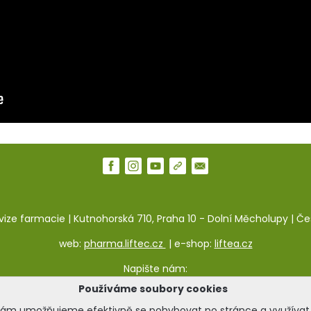
ivize farmacie | Kutnohorská 710, Praha 10 - Dolní Měcholupy | Č
web:
pharma.liftec.cz
|
e-shop:
liftea.cz
Napište nám:
kontaktní formulář naleznete zde.
Používáme soubory cookies
ám umožňujeme efektivně se pohybovat po stránce a využívat