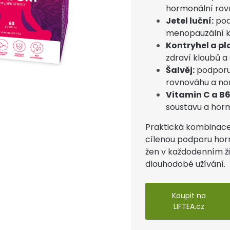
hormonální rov
Jetel luční:
pod
menopauzální k
Kontryhel a pl
zdraví kloubů a 
Šalvěj:
podporuj
rovnováhu a no
Vitamin C a B6
soustavu a hor
Praktická kombinace
cílenou podporu ho
žen v každodenním ži
dlouhodobé užívání.
Koupit na
LIFTEA.cz