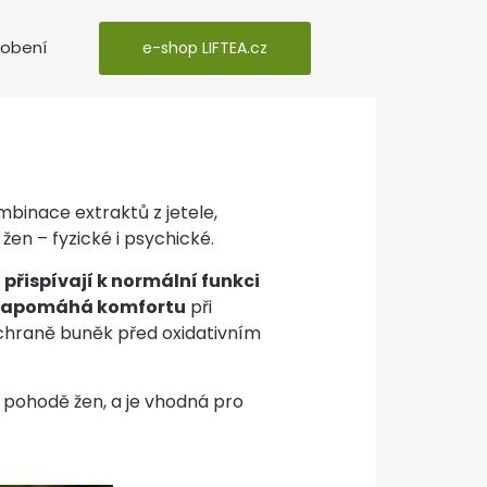
sobení
e-shop LIFTEA.cz
mbinace extraktů z jetele,
en – fyzické i psychické.
a
přispívají k normální funkci
a napomáhá komfortu
při
ochraně buněk před oxidativním
pohodě žen, a je vhodná pro