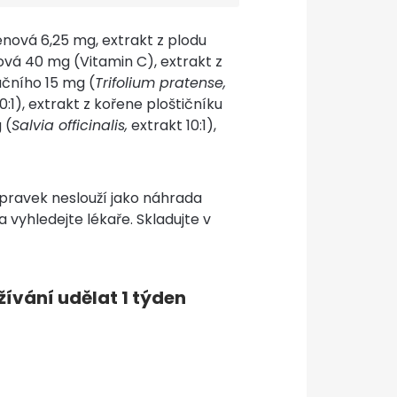
enová 6,25 mg, extrakt z plodu
bová 40 mg (Vitamin C), extrakt z
lučního 15 mg (
Trifolium pratense,
0:1), extrakt z kořene ploštičníku
 (
Salvia officinalis,
extrakt 10:1),
ípravek neslouží jako náhrada
 vyhledejte lékaře. Skladujte v
ívání udělat 1 týden