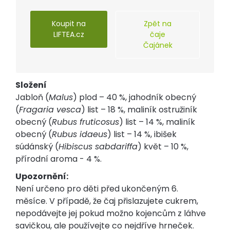
Koupit na
Zpět na
LIFTEA.cz
čaje
Čajánek
Složení
Jabloň (
Malus
) plod – 40 %, jahodník obecný
(
Fragaria vesca
) list – 18 %, maliník ostružiník
obecný (
Rubus fruticosus
) list – 14 %, maliník
obecný (
Rubus idaeus
) list – 14 %, ibišek
súdánský (
Hibiscus sabdariffa
) květ – 10 %,
přírodní aroma - 4 %.
Upozornění:
Není určeno pro děti před ukončeným 6.
měsíce. V případě, že čaj přislazujete cukrem,
nepodávejte jej pokud možno kojencům z láhve
savičkou, ale používejte co nejdříve hrneček.