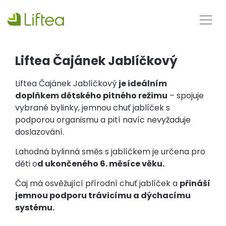
Liftea Čajánek Jablíčkový
Liftea Čajánek Jablíčkový
je ideálním
doplňkem dětského pitného režimu
– spojuje
vybrané bylinky, jemnou chuť jablíček s
podporou organismu a pití navíc nevyžaduje
doslazování.
Lahodná bylinná směs s jablíčkem je určena pro
děti o
d ukončeného 6. měsíce věku.
Čaj má osvěžující přírodní chuť jablíček a
přináší
jemnou podporu trávicímu a dýchacímu
systému.