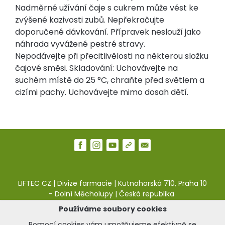
Nadměrné užívání čaje s cukrem může vést ke
zvýšené kazivosti zubů. Nepřekračujte
doporučené dávkování. Přípravek neslouží jako
náhrada vyvážené pestré stravy.
Nepodávejte při přecitlivělosti na některou složku
čajové směsi. Skladování: Uchovávejte na
suchém místě do 25 °C, chraňte před světlem a
cizími pachy. Uchovávejte mimo dosah dětí.
LIFTEC CZ | Divize farmacie | Kutnohorská 710, Praha 10
- Dolní Měcholupy | Česká republika
Používáme soubory cookies
web:
pharma.liftec.cz
|
e-shop:
liftea.cz
Pomocí cookies vám umožňujeme efektivně se