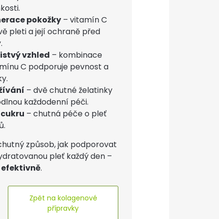
kosti.
erace pokožky
– vitamín C
ě pleti a její ochraně před
.
istvý vzhled
– kombinace
amínu C podporuje pevnost a
y.
žívání
– dvě chutné želatinky
dlnou každodenní péči.
 cukru
– chutná péče o pleť
ů.
chutný způsob, jak podporovat
ydratovanou pleť každý den –
a efektivně
.
Zpět na kolagenové
přípravky