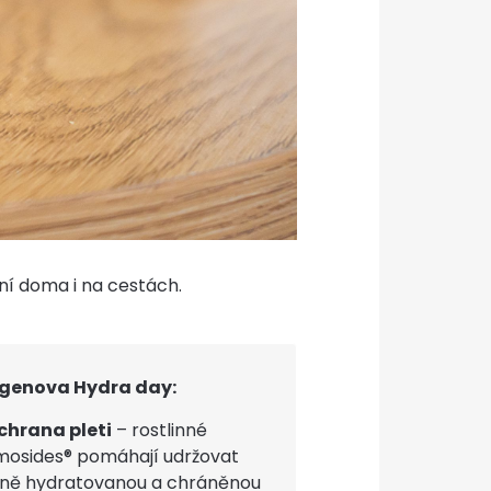
ní doma i na cestách.
agenova Hydra day:
chrana pleti
– rostlinné
osides® pomáhají udržovat
eně hydratovanou a chráněnou