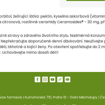
sorbitol, želírující látka: pektin, kyselina askorbová (vita
na citronová, rostlinné ceramidy Ceramosides® - 30 mg, př
stré stravy a zdravého životního stylu. Nadměrná konzu
 Nepřekračujte doporučené denní dávkování. Neužívejte př
děti, těhotné a kojící ženy. Po otevření spotřebujte do 2 
C. Uchovávejte mimo dosah dětí!
ivize farmacie | Kutnohorská 710, Praha 10 - Dolní Měcholupy | Č