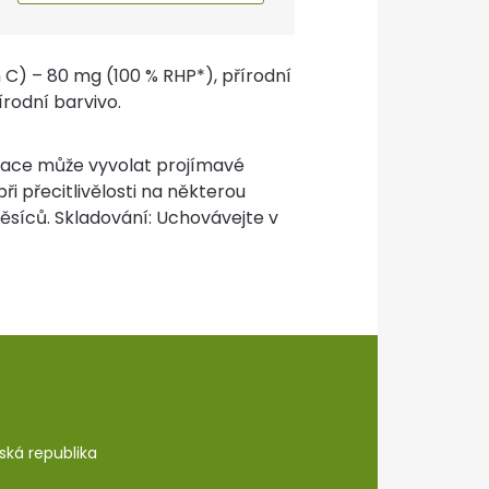
min C) – 80 mg (100 % RHP*), přírodní
írodní barvivo.
mace může vyvolat projímavé
i přecitlivělosti na některou
měsíců. Skladování: Uchovávejte v
eská republika