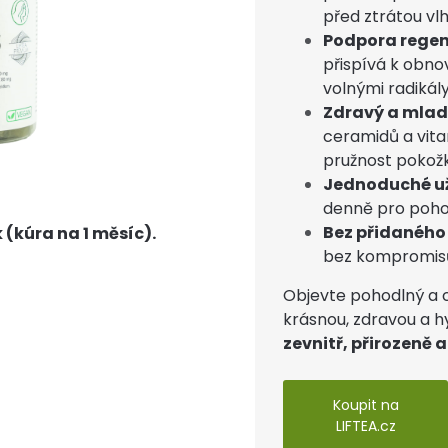
před ztrátou vlh
Podpora regen
přispívá k obnov
volnými radikály
Zdravý a mlad
ceramidů a vit
pružnost pokožk
Jednoduché u
denně pro poho
Bez přidaného
 (kúra na 1 měsíc).
bez kompromis
Objevte pohodlný a 
krásnou, zdravou a h
zevnitř, přirozeně 
Koupit na
LIFTEA.cz