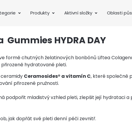
tegorie
Produkty
Aktivní složky
Oblasti pů
va Gummies HYDRA DAY
 ve formě chutných želatinových bonbónů Liftea Colage
a přirozeně hydratované pleti.
é ceramidy
Ceramosides® a vitamín C
, které společně p
ování přirozené pružnosti.
 podpořit mladistvý vzhled pleti, zlepšit její hydrataci a
, jak dopřát své pleti denní péči zevnitř.