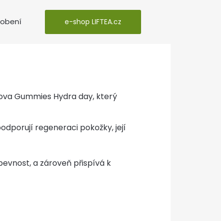
sobení
e-shop LIFTEA.cz
nova Gummies Hydra day, který
odporují regeneraci pokožky, její
 pevnost, a zároveň přispívá k