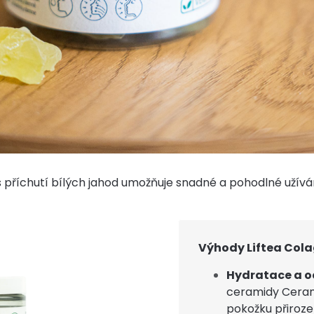
s příchutí bílých jahod umožňuje snadné a pohodlné užívá
Výhody Liftea Col
Hydratace a o
ceramidy Ceram
pokožku přiroz