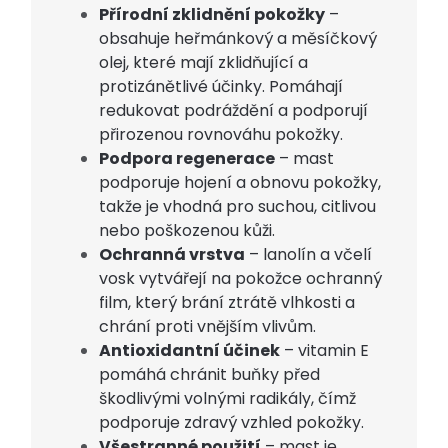
Přírodní zklidnění pokožky
–
obsahuje heřmánkový a měsíčkový
olej, které mají zklidňující a
protizánětlivé účinky. Pomáhají
redukovat podráždění a podporují
přirozenou rovnováhu pokožky.
Podpora regenerace
– mast
podporuje hojení a obnovu pokožky,
takže je vhodná pro suchou, citlivou
nebo poškozenou kůži.
Ochranná vrstva
– lanolín a včelí
vosk vytvářejí na pokožce ochranný
film, který brání ztrátě vlhkosti a
chrání proti vnějším vlivům.
Antioxidantní účinek
– vitamin E
pomáhá chránit buňky před
škodlivými volnými radikály, čímž
podporuje zdravý vzhled pokožky.
Všestranné použití
– mast je