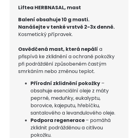
Liftea HERBNASAL, mast
Balení obsahuje 10 g masti.
Nanášejte v tenké vrstvě 2-3x denně.
Kosmetický přípravek.
Osvědčená mast, která nepálí
a
přispívá ke zklidnění a ochraně pokožky
při podráždění způsobeném častým
smrkáním nebo změnou teplot.
Přírodní zklidnění pokožky
–
obsahuje esenciální oleje z máty
peprné, meduňky, eukalyptu,
borovice, kajeputu, hřebíčku,
santalového a levandulového oleje.
Podpora regenerace
– pomáhá
zklidnit podrážděnou a citlivou
pokožku.