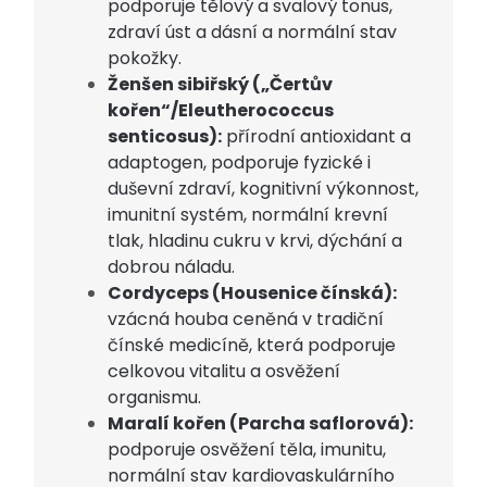
podporuje tělový a svalový tonus,
zdraví úst a dásní a normální stav
pokožky.
Ženšen sibiřský („Čertův
kořen“/Eleutherococcus
senticosus):
přírodní antioxidant a
adaptogen, podporuje fyzické i
duševní zdraví, kognitivní výkonnost,
imunitní systém, normální krevní
tlak, hladinu cukru v krvi, dýchání a
dobrou náladu.
Cordyceps (Housenice čínská):
vzácná houba ceněná v tradiční
čínské medicíně, která podporuje
celkovou vitalitu a osvěžení
organismu.
Maralí kořen (Parcha saflorová):
podporuje osvěžení těla, imunitu,
normální stav kardiovaskulárního