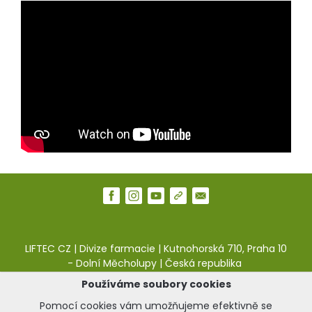
LIFTEC CZ | Divize farmacie | Kutnohorská 710, Praha 10
- Dolní Měcholupy | Česká republika
Používáme soubory cookies
web:
pharma.liftec.cz
|
e-shop:
liftea.cz
Pomocí cookies vám umožňujeme efektivně se