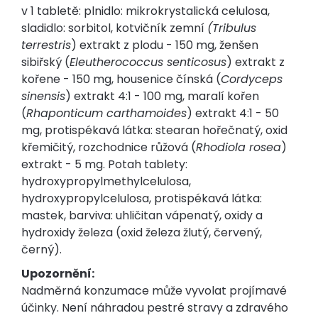
v 1 tabletě: plnidlo: mikrokrystalická celulosa,
sladidlo: sorbitol, kotvičník zemní
(Tribulus
terrestris
) extrakt z plodu - 150 mg, ženšen
sibiřský (
Eleutherococcus senticosus
) extrakt z
kořene - 150 mg, housenice čínská (
Cordyceps
sinensis
) extrakt 4:1 - 100 mg, maralí kořen
(
Rhaponticum carthamoides
) extrakt 4:1 - 50
mg, protispékavá látka: stearan hořečnatý, oxid
křemičitý, rozchodnice růžová (
Rhodiola rosea
)
extrakt - 5 mg. Potah tablety:
hydroxypropylmethylcelulosa,
hydroxypropylcelulosa, protispékavá látka:
mastek, barviva: uhličitan vápenatý, oxidy a
hydroxidy železa (oxid železa žlutý, červený,
černý).
Upozornění:
Nadměrná konzumace může vyvolat projímavé
účinky. Není náhradou pestré stravy a zdravého