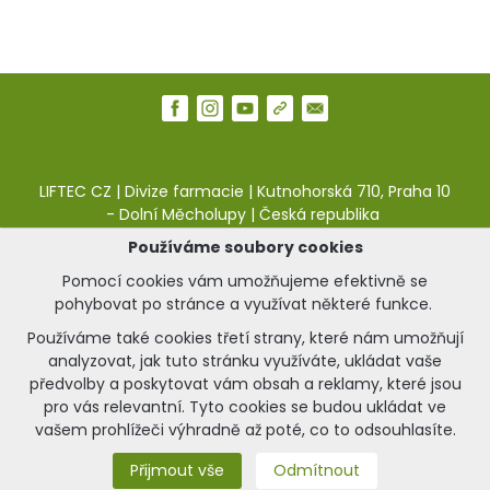
LIFTEC CZ | Divize farmacie | Kutnohorská 710, Praha 10
- Dolní Měcholupy | Česká republika
Používáme soubory cookies
web:
pharma.liftec.cz
|
e-shop:
liftea.cz
Pomocí cookies vám umožňujeme efektivně se
Napište nám:
pohybovat po stránce a využívat některé funkce.
kontaktní formulář naleznete zde.
Používáme také cookies třetí strany, které nám umožňují
analyzovat, jak tuto stránku využíváte, ukládat vaše
předvolby a poskytovat vám obsah a reklamy, které jsou
© 2025 Zdraví Liftea | Vytvořeno s respektem ke
pro vás relevantní. Tyto cookies se budou ukládat ve
zdraví a kráse.
vašem prohlížeči výhradně až poté, co to odsouhlasíte.
Přijmout vše
Odmítnout