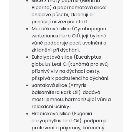
Silice z máty peprné (Mentha
Piperita) a peprnomátová silice:
chladivě působí, zklidňují a
přinášejí osvěžující efekt.
Meduňková silice (Cymbopogon
winterianus Herb Oil): její bylinná
vůně podporuje pocit uvolnění a
zklidnění při dýchání.
Eukalyptová silice (Eucalyptus
globulus Leaf Oil): známá pro svůj
příznivý vliv na dýchací cesty,
přispívá k pocitu lehčího dýchání.
Santalová silice (Amyris
balsamifera Bark Oil): dodává
masti jemnou, harmonizující vůni a
relaxační účinky.
Hřebíčková silice (Eugenia
caryophyllus Leaf Oil): podporuje
prokrvení a příjemný, kořeněný