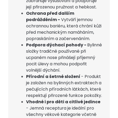
zabraňuje vysušování a podporuje
její přirozenou pružnost a hebkost.
Ochrana před dalším
podrážděním -
Vytváří jemnou
ochrannou bariéru, která chrání kůži
před mechanickým namáháním,
popraskáním a začervenáním.
Podpora dýchací pohody -
Bylinné
složky tradičně používané při
ucpaném nose přinášejí příjemný
pocit úlevy a mohou podpořit
volnější dýchání.
Přírodní a šetrné složení
- Produkt
je založen na bylinných extraktech a
pečujících přírodních látkách, které
respektují přirozené funkce pokožky.
Vhodné i pro děti a citlivé jedince
- Jemná receptura je ideální pro
všechny věkové kategorie včetně