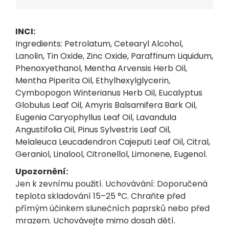
INCI:
Ingredients: Petrolatum, Cetearyl Alcohol,
Lanolin, Tin Oxide, Zinc Oxide, Paraffinum Liquidum,
Phenoxyethanol, Mentha Arvensis Herb Oil,
Mentha Piperita Oil, Ethylhexylglycerin,
Cymbopogon Winterianus Herb Oil, Eucalyptus
Globulus Leaf Oil, Amyris Balsamifera Bark Oil,
Eugenia Caryophyllus Leaf Oil, Lavandula
Angustifolia Oil, Pinus Sylvestris Leaf Oil,
Melaleuca Leucadendron Cajeputi Leaf Oil, Citral,
Geraniol, Linalool, Citronellol, Limonene, Eugenol.
Upozornění:
Jen k zevnímu použití. Uchovávání: Doporučená
teplota skladování 15–25 °C. Chraňte před
přímým účinkem slunečních paprsků nebo před
mrazem. Uchovávejte mimo dosah dětí.