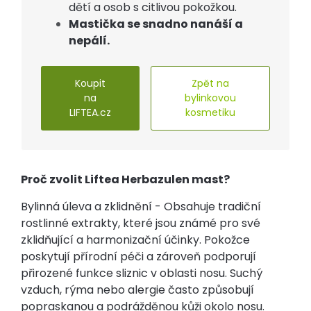
dětí a osob s citlivou pokožkou.
Mastička se snadno nanáší a
nepálí.
Koupit
Zpět na
na
bylinkovou
LIFTEA.cz
kosmetiku
Proč zvolit Liftea Herbazulen mast?
Bylinná úleva a zklidnění - Obsahuje tradiční
rostlinné extrakty, které jsou známé pro své
zklidňující a harmonizační účinky. Pokožce
poskytují přírodní péči a zároveň podporují
přirozené funkce sliznic v oblasti nosu. Suchý
vzduch, rýma nebo alergie často způsobují
popraskanou a podrážděnou kůži okolo nosu.