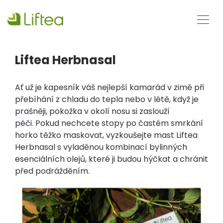
Liftea Herbnasal
Ať už je kapesník váš nejlepší kamarád v zimě při
přebíhání z chladu do tepla nebo v létě, když je
prašněji, pokožka v okolí nosu si zaslouží
péči. Pokud nechcete stopy po častém smrkání
horko těžko maskovat, vyzkoušejte mast Liftea
Herbnasal s vyladěnou kombinací bylinných
esenciálních olejů, které ji budou hýčkat a chránit
před podrážděním.