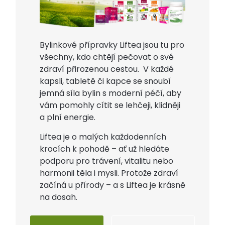
Bylinkové přípravky Liftea jsou tu pro
všechny, kdo chtějí pečovat o své
zdraví přirozenou cestou. V každé
kapsli, tabletě či kapce se snoubí
jemná síla bylin s moderní péčí, aby
vám pomohly cítit se lehčeji, klidněji
a plní energie.
Liftea je o malých každodenních
krocích k pohodě – ať už hledáte
podporu pro trávení, vitalitu nebo
harmonii těla i mysli. Protože zdraví
začíná u přírody – a s Liftea je krásně
na dosah.