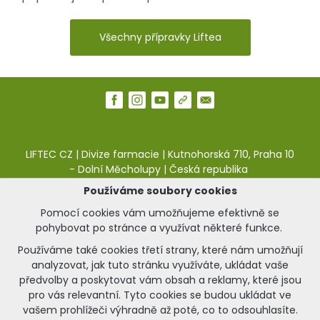
Všechny přípravky Liftea
LIFTEC CZ | Divize farmacie | Kutnohorská 710, Praha 10
- Dolní Měcholupy | Česká republika
Používáme soubory cookies
web:
pharma.liftec.cz
|
e-shop:
liftea.cz
Pomocí cookies vám umožňujeme efektivně se
Napište nám:
pohybovat po stránce a využívat některé funkce.
kontaktní formulář naleznete zde.
Používáme také cookies třetí strany, které nám umožňují
analyzovat, jak tuto stránku využíváte, ukládat vaše
předvolby a poskytovat vám obsah a reklamy, které jsou
© 2025 Zdraví Liftea | Vytvořeno s respektem ke
pro vás relevantní. Tyto cookies se budou ukládat ve
zdraví a kráse.
vašem prohlížeči výhradně až poté, co to odsouhlasíte.