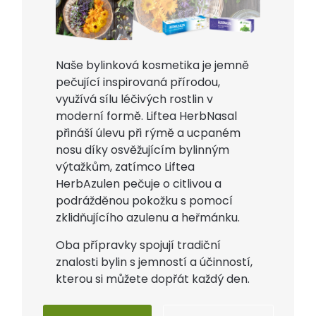
Naše bylinková kosmetika je jemně
pečující inspirovaná přírodou,
využívá sílu léčivých rostlin v
moderní formě. Liftea HerbNasal
přináší úlevu při rýmě a ucpaném
nosu díky osvěžujícím bylinným
výtažkům, zatímco Liftea
HerbAzulen pečuje o citlivou a
podrážděnou pokožku s pomocí
zklidňujícího azulenu a heřmánku.
Oba přípravky spojují tradiční
znalosti bylin s jemností a účinností,
kterou si můžete dopřát každý den.