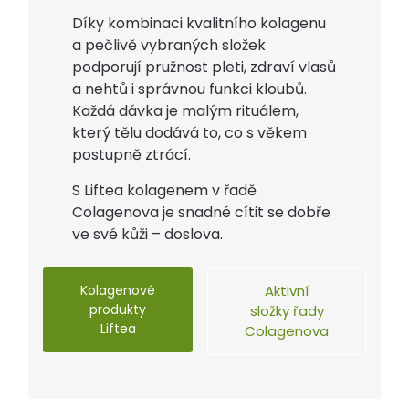
Díky kombinaci kvalitního kolagenu
a pečlivě vybraných složek
podporují pružnost pleti, zdraví vlasů
a nehtů i správnou funkci kloubů.
Každá dávka je malým rituálem,
který tělu dodává to, co s věkem
postupně ztrácí.
S Liftea kolagenem v řadě
Colagenova je snadné cítit se dobře
ve své kůži – doslova.
Kolagenové
Aktivní
produkty
složky řady
Liftea
Colagenova