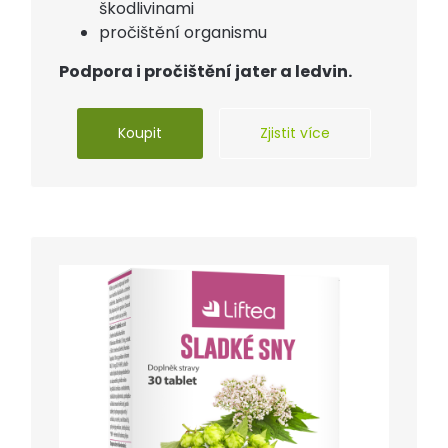
škodlivinami
pročištění organismu
Podpora i pročištění jater a ledvin.
Koupit
Zjistit více