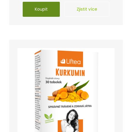
Koupit
Zjistit více