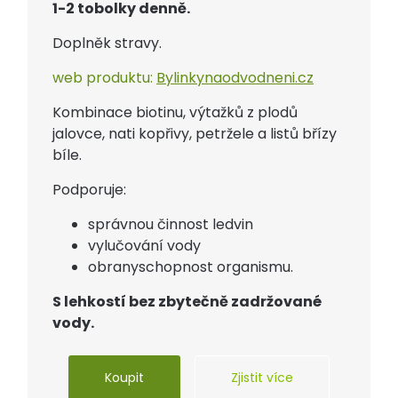
1-2 tobolky denně.
Doplněk stravy.
web produktu:
Bylinkynaodvodneni.cz
Kombinace biotinu, výtažků z plodů
jalovce, nati kopřivy, petržele a listů břízy
bíle.
Podporuje:
správnou činnost ledvin
vylučování vody
obranyschopnost organismu.
S lehkostí bez zbytečně zadržované
vody.
Koupit
Zjistit více