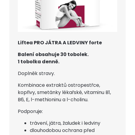
Liftea PRO JÁTRA A LEDVINY forte
Balení obsahuje 30 tobolek.
1 tobolka denně.
Doplněk stravy.
Kombinace extraktů ostropestřce,
kopřivy, smetánky lékařské, vitaminu B1,
B6, E, l-methioninu a l-cholinu.
Podporuje:
trávení, játra, žaludek i ledviny
dlouhodobou ochrana před