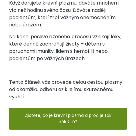
Když darujete krevní plazmu, dáváte mnohem
víc než hodinu svého času. Dáváte naději
pacientům, kteří trpí vážným onemocněním
nebo úrazem.
Na konci pečlivě řízeného procesu vznikají léky,
které denně zachraňují životy – dětem s
poruchami imunity, lidem s hemofilií nebo
pacientům po vážných úrazech.
Tento článek vás provede celou cestou plazmy
od okamžiku odběru až k jejímu skutečnému
využití....
Zjistěte, co je krevní plazma a proč je tak
důležitá?