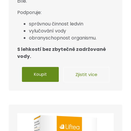
bíle.
Podporuje:
správnou činnost ledvin
vylučování vody
obranyschopnost organismu.
S lehkostí bez zbytečně zadržované
vody.
Koupit
Zjistit více