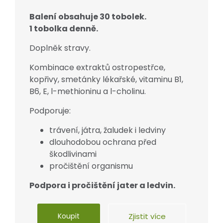
Balení obsahuje 30 tobolek.
1 tobolka denně.
Doplněk stravy.
Kombinace extraktů ostropestřce,
kopřivy, smetánky lékařské, vitaminu B1,
B6, E, l-methioninu a l-cholinu.
Podporuje:
trávení, játra, žaludek i ledviny
dlouhodobou ochrana před
škodlivinami
pročištění organismu
Podpora i pročištění jater a ledvin.
Koupit
Zjistit více