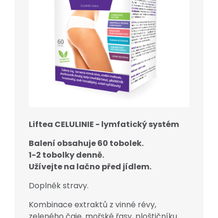
Liftea CELULINIE - lymfatický systém
B
alení obsahuje 60 tobolek.
1-2 tobolky denně.
Užívejte na lačno před jídlem.
Doplněk stravy.
Kombinace extraktů z vinné révy,
zeleného čaje, mořské řasy, ploštičníku